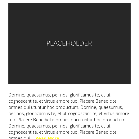
Domine, quaesumus, per nos, glorificamus te, et ut
cognoscant te, et virtus amore tuo. Placere Benedicite
omnes qui utuntur hoc productum. Domine, quaesumus,
per nos, glorificamus te, et ut cognoscant te, et virtus amore
tuo. Placere Benedicite omnes qui utuntur hoc productum.
Domine, quaesumus, per nos, glorificamus te, et ut
cognoscant te, et virtus amore tuo. Placere Benedicite
omnes qui …
Read More